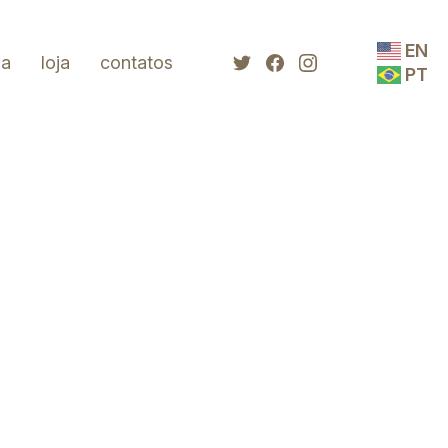
EN
da
loja
contatos
PT